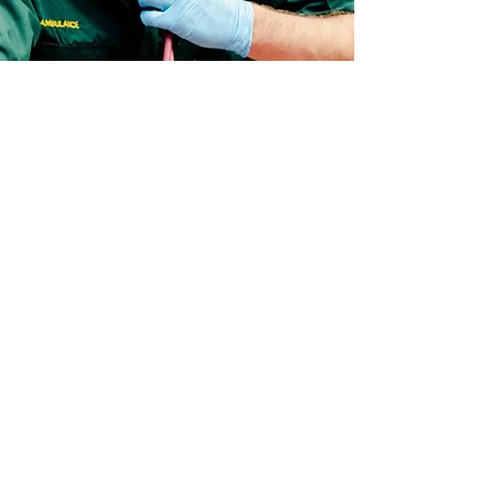
Neue Kurse und Termine
angekündigt
Ich bin Ihr News-Beitrag. Fügen Sie hier einen
vollständigen Artikel oder eine Kurzmitteilung
mit spannenden Neuigkeiten über Ihre
Organisation oder Ihr Kursangebot hinzu.
Wählen Sie ein passendes Bild oder Video aus,
um Ihren Artikel noch anschaulicher zu
gestalten. Schreiben Sie kurz, relevant und
interessant, damit Ihre Besucher bis zum Ende
lesen.